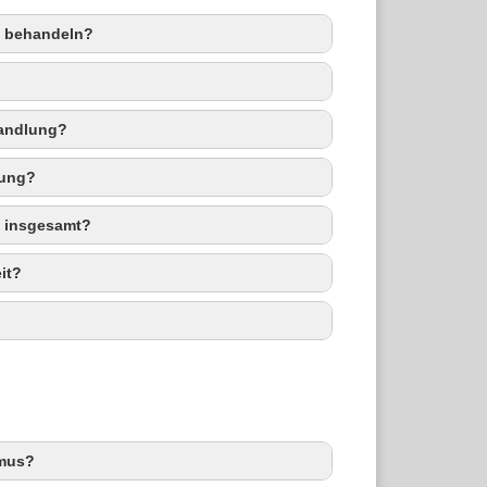
h behandeln?
handlung?
lung?
g insgesamt?
it?
smus?