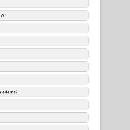
n?'
 erlernt?